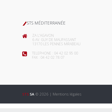
STS MÉDITERRANÉE
ZA L'AGAVON
6 AV. GUY DE MAUPASSANT
13170 LES PENNES MIRABEAU
TELEPHONE :
04 42 02 95 00
FAX :
04 42 02 78 07
STS
SA
©
2026
|
Mentions légales