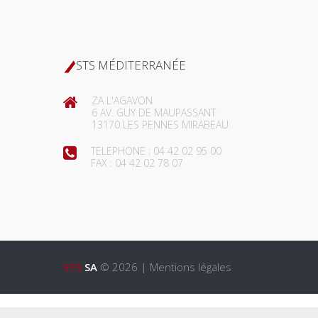
STS MÉDITERRANÉE
ZA L'AGAVON
6 AV. GUY DE MAUPASSANT
13170 LES PENNES MIRABEAU
TELEPHONE :
04 42 02 95 00
FAX :
04 42 02 78 07
STS
SA
©
2026
|
Mentions légales